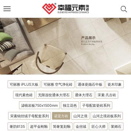
可丽雅 iPLUS大板
可丽雅 空气净化砖
通体瓷抛石中板
瓷木印象
现代素色砖
无限连纹通体大理石
通体大理石
宋素·凡古砖
滤镜岩板750x1500mm
独立花色
子母配套瓷砖系列
宋素锦丝绒子母配套系列
诺亚方砖
山河之境
山河之境岩板系列
奢韵8135
超平金刚釉
简奢复刻釉
金丝绒
匠心大师
莱姆石