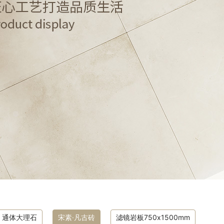
通体大理石
宋素·凡古砖
滤镜岩板750x1500mm