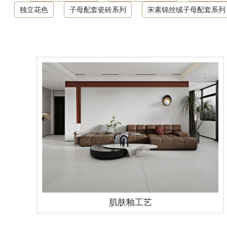
独立花色
子母配套瓷砖系列
宋素锦丝绒子母配套系列
肌肤釉工艺