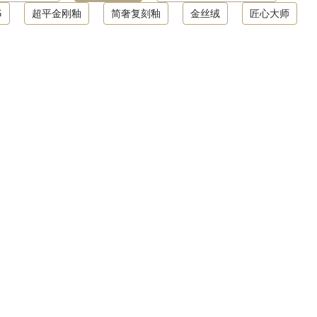
5
超平金刚釉
简奢复刻釉
金丝绒
匠心大师