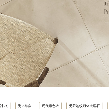
石中板
瓷木印象
现代素色砖
无限连纹通体大理石