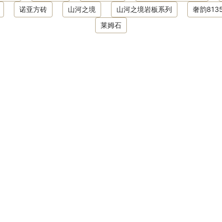
诺亚方砖
山河之境
山河之境岩板系列
奢韵813
莱姆石