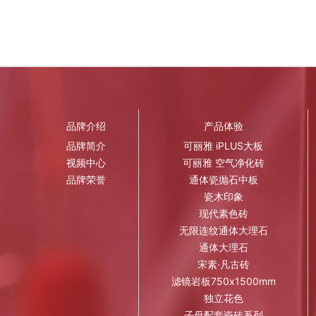
品牌介绍
产品体验
品牌简介
可丽雅 iPLUS大板
视频中心
可丽雅 空气净化砖
品牌荣誉
通体瓷抛石中板
瓷木印象
现代素色砖
无限连纹通体大理石
通体大理石
宋素·凡古砖
滤镜岩板750x1500mm
独立花色
子母配套瓷砖系列