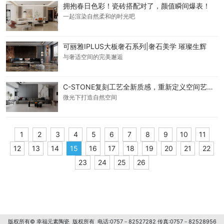
拥抱春日色彩！瓷砖搭配对了，颜值瞬间爆表！
一起渲染自然柔和的时光吧
可丽雅IPLUS大板奢石系列|奢石美学 璀璨生辉
与奢适空间的完美邂逅
C-STONE复刻工艺全新质感，重新定义空间艺术之美
微光下打造自然空间
1
2
3
4
5
6
7
8
9
10
11
12
13
14
15
16
17
18
19
20
21
22
23
24
25
26
版权所有© 幸福元素陶瓷 版权所有 电话:0757－82527282 传真:0757－82528956