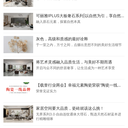
可丽雅IPLUS大板奢石系列|以自然为引，享自然奢境
融入原石元素，探索自然本真
灰色，高级和质感的最好诠释
于一室之内，方寸之间，点缀出意想不到的美好生活细节
将艺术灵感融入品质生活，与美好不期而遇
开启与众不同的舒居奢享，让生活成为一种艺术享受
【载誉行业两会】幸福元素陶瓷荣获“陶瓷一线品牌”！
荣誉见证实力
家居空间要大品质，瓷砖就该这么挑！
无界系列3.0·自由连纹通体大理石，甄选天然石材蓝本进
行精雕细琢