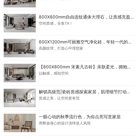
800X800mm自由连纹通体大理石，让质感充盈整个空间
空间质感，全靠TA！
600X1200mm可丽雅空气净化砖，年轻一代的家居宠儿
高颜纹理，打造心中理想家
【800X800mm 宋素凡古砖】亲肤柔光，拥抱惬意自然空间
以触感，感知空间
解锁高级范|瓷砖质感探索家居，肌理细节打动人心
质感之美，让空间更有范
一眼心动的秋季流行色，为你点亮写意家居
用释放身心的设计演绎迷人风情