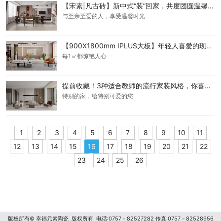
【宋素|凡古砖】新中式“装”回家，共度团圆温馨时光~
与至亲至爱的人，享受温馨时光
【900X1800mm IPLUS大板】年轻人喜爱的现代简约风，你值得拥有！
每1㎡都惊艳人心
提前收藏！3种适合教师的流行家装风格，你喜欢哪一种！
特别的家，给特别可爱的您
1
2
3
4
5
6
7
8
9
10
11
12
13
14
15
16
17
18
19
20
21
22
23
24
25
26
版权所有© 幸福元素陶瓷 版权所有 电话:0757－82527282 传真:0757－82528956