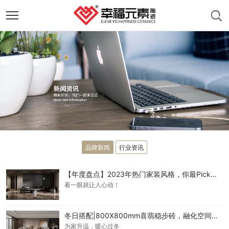
品牌新闻
行业资讯
【年度盘点】2023年热门家装风格，你最Pick哪一种？
看一眼就让人心动！
冬日搭配|800X800mm喜翡稳步砖，融化空间的温暖感
为家升温，暖心过冬