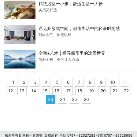
精致浴室一小步，舒适生活一大步
实用又舒适
遇见开放式空间，创造生活中的轻奢时尚感！
时尚大气，惊艳眼球
空间+艺术 | 探寻四季里的冰雪世界
简朴至极，美的让人心动
1
2
3
4
5
6
7
8
9
10
11
12
13
14
15
16
17
18
19
20
21
22
23
24
25
26
版权所有© 幸福元素陶瓷 版权所有 电话:0757－82527282 传真:0757－82528956